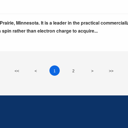
rie, Minnesota. It is a leader in the practical commercializ
spin rather than electron charge to acquire...
<<
<
1
2
>
>>