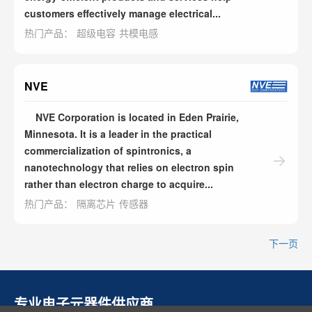
customers effectively manage electrical...
热门产品：
超级电容
共模电感
NVE
NVE Corporation is located in Eden Prairie,
Minnesota. It is a leader in the practical
commercialization of spintronics, a
nanotechnology that relies on electron spin
rather than electron charge to acquire...
热门产品：
隔离芯片
传感器
下一页
专业电子元器件供应商